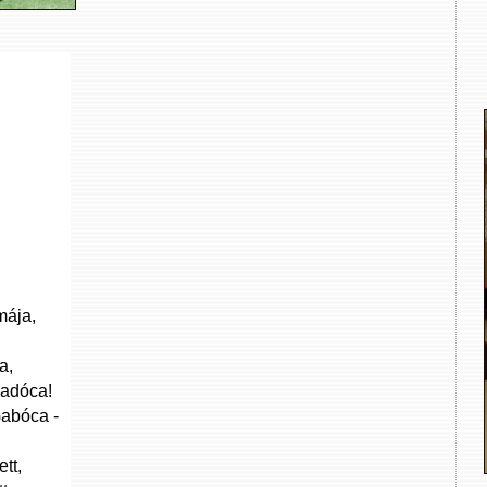
mája,
a,
vadóca!
Gabóca -
.
tt,