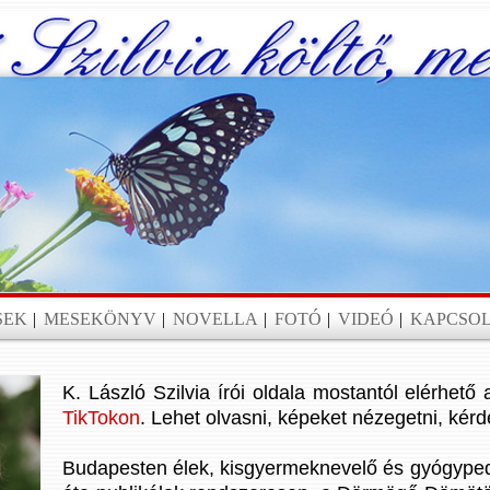
SEK
|
MESEKÖNYV
|
NOVELLA
|
FOTÓ
|
VIDEÓ
|
KAPCSO
K. László Szilvia írói oldala mostantól elérhető
TikTokon
. Lehet olvasni, képeket nézegetni, kérd
Budapesten élek, kisgyermeknevelő és gyógype