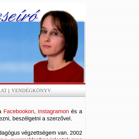
LAT
|
VENDÉGKÖNYV
 a
Facebookon
,
Instagramon
és a
ezni, beszélgetni a szerzővel.
dagógus végzettségem van. 2002