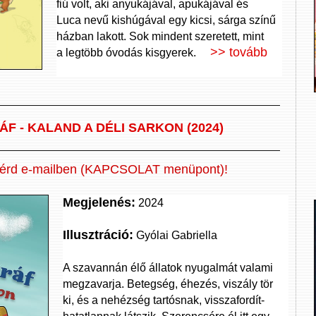
fiú volt, aki anyukájával, apukájával és
Luca nevű kishúgával egy kicsi, sárga színű
házban lakott. Sok mindent szeretett, mint
>> tovább
a legtöbb óvodás kisgyerek.
SMARAGD KIADÓ 2025
ÁF - KALAND A DÉLI SARKON (2024)
érd e-mailben (KAPCSOLAT menüpont)!
Megjelenés:
2024
Illusztráció:
Gyólai Gabriella
A szavannán élő állatok nyugalmát valami
megzavarja. Betegség, éhezés, viszály tör
ki, és a nehézség tartósnak, visszafordít-