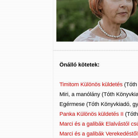
Önálló kötetek:
Timitom Különös küldetés
(Tóth
Miri, a manólány (Tóth Könyvk
Egérmese (Tóth Könyvkiadó, g
Panka Különös küldetés II
(Tóth
Marci és a galibák Elalvástól cs
Marci és a galibák Verekedéstől