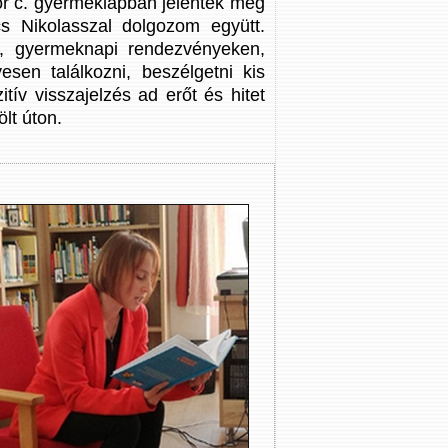
r c. gyermeklapban jelentek meg
cs Nikolasszal dolgozom együtt.
n, gyermeknapi rendezvényeken,
en találkozni, beszélgetni kis
tív visszajelzés ad erőt és hitet
lt úton.