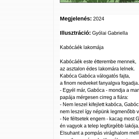
Megjelenés:
2024
Illusztráció:
Gyólai Gabriella
Kabócáék lakomája
Kabócáék este étterembe mennek,
az asztalon édes lakomára lelnek.
Kabóca Gabóca válogatós fajta,
a finom nedveket fanyalgva fogadja.
- Egyél már, Gabóca - mondja a ma
papája mérgesen cirreg a fiára:
- Nem leszel kifejlett kabóca, Gabóc
nem leszel így népünk legmenőbb 
- Ne féltsetek engem - kacag most 
én vagyok a telep legfürgébb lakója
Elsuhant a pompás virághalom melle