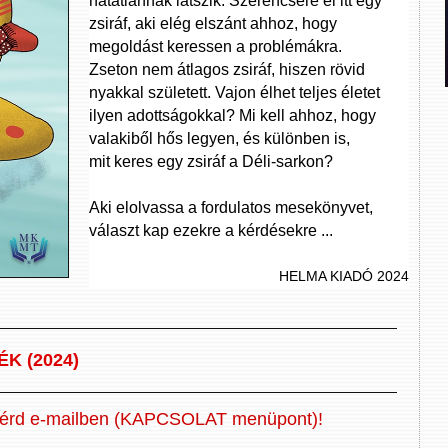
hatatlannak látszik. Szerencsére él itt egy
zsiráf, aki elég elszánt ahhoz, hogy
megoldást keressen a problémákra.
Zseton nem átlagos zsiráf, hiszen rövid
nyakkal született. Vajon élhet teljes életet
ilyen adottságokkal? Mi kell ahhoz, hogy
valakiből hős legyen, és különben is,
mit keres egy zsiráf a Déli-sarkon?
Aki elolvassa a fordulatos mesekönyvet,
választ kap ezekre a kérdésekre ...
HELMA KIADÓ 2024
ÉK (2024)
érd e-mailben (KAPCSOLAT menüpont)!