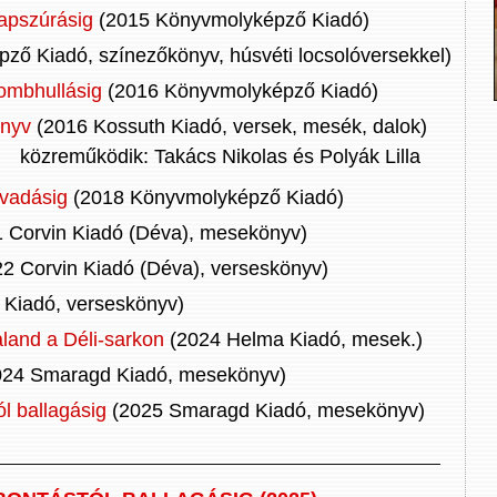
napszúrásig
(2015 Könyvmolyképző Kiadó)
ő Kiadó, színezőkönyv, húsvéti locsolóversekkel)
lombhullásig
(2016 Könyvmolyképző Kiadó)
önyv
(2016 Kossuth Kiadó, versek, mesék, dalok)
közreműködik: Takács Nikolas és Polyák Lilla
lvadásig
(2018 Könyvmolyképző Kiadó)
 Corvin Kiadó (Déva), mesekönyv)
2 Corvin Kiadó (Déva), verseskönyv)
Kiadó, verseskönyv)
aland a Déli-sarkon
(2024 Helma Kiadó, mesek.)
24 Smaragd Kiadó, mesekönyv)
l ballagásig
(2025 Smaragd Kiadó, mesekönyv)