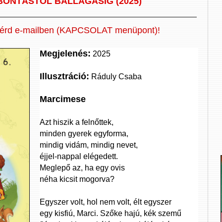
BONTÁSTÓL BALLAGÁSIG (2025)
érd e-mailben (KAPCSOLAT menüpont)!
Megjelenés:
2025
Illusztráció:
Ráduly Csaba
Marcimese
Azt hiszik a felnőttek,
minden gyerek egyforma,
mindig vidám, mindig nevet,
éjjel-nappal elégedett.
Meglepő az, ha egy ovis
néha kicsit mogorva?
Egyszer volt, hol nem volt, élt egyszer
egy kisfiú, Marci. Szőke hajú, kék szemű