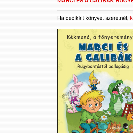
MARCI ÉS A GALIBÁK RÜGY
Ha dedikált könyvet szeretnél,
k