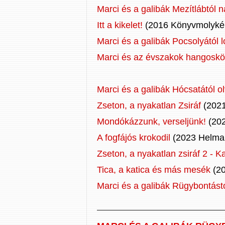
Marci és a galibák Mezítlábtól 
Itt a kikelet!
(2016 Könyvmolyképz
Marci és a galibák Pocsolyától 
Marci és az évszakok hangosk
Marci és a galibák Hócsatától o
Zseton, a nyakatlan Zsiráf
(2021
Mondókázzunk, verseljünk!
(202
A fogfájós krokodil
(2023 Helma 
Zseton, a nyakatlan zsiráf 2 - K
Tica, a katica és más mesék
(20
Marci és a galibák Rügybontástó